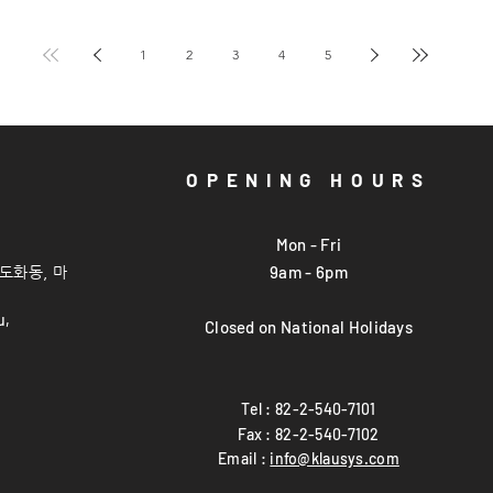
1
2
3
4
5
OPENING HOURS
Mon - Fri
9am - 6pm
(도화
동, 마
u,
Closed on National Holidays
Tel : 82-2-540-7101
Fax : 82-2-540-7102
Email :
info@klausys.com