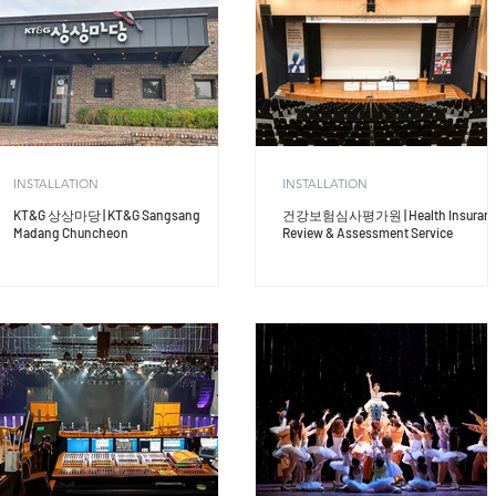
INSTALLATION
INSTALLATION
KT&G 상상마당 | KT&G Sangsang
건강보험심사평가원 | Health Insuran
Madang Chuncheon
Review & Assessment Service