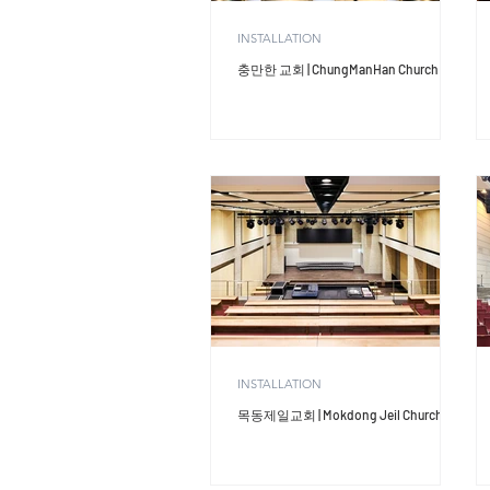
INSTALLATION
충만한 교회 | ChungManHan Church
INSTALLATION
목동제일교회 | Mokdong Jeil Church