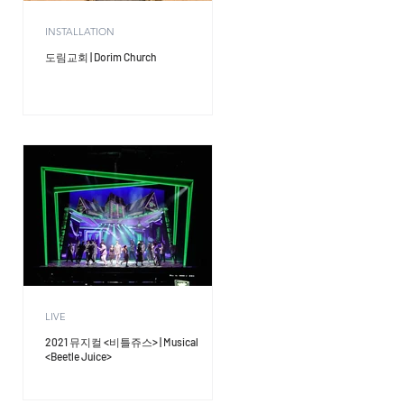
INSTALLATION
l
도림교회 | Dorim Church
LIVE
2021 뮤지컬 <비틀쥬스> | Musical
<Beetle Juice>