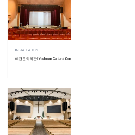
INSTALLATION
ce
예천문화회관 | Yecheon Cultural Center