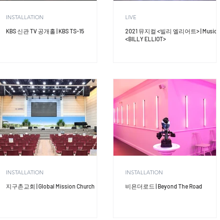
INSTALLATION
LIVE
KBS 신관 TV 공개홀 | KBS TS-15
2021 뮤지컬 <빌리 엘리어트> | Musica
<BILLY ELLIOT>
INSTALLATION
INSTALLATION
지구촌교회 | Global Mission Church
비욘더로드 | Beyond The Road