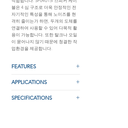
적합합니다. SP04U15i 스피커 케이
블은 4 심 구조로 더욱 안정적인 전
자기적인 특성을 통해 노이즈를 현
격히 줄이는가 하면, 두개의 도체를
연결하여 사용할 수 있어 다목적 활
용이 가능합니다. 또한 탈크나 오일
이 묻어나지 않기 때문에 청결한 작
업환경을 제공합니다.
FEATURES
▪ 방사 노이즈를 최소화하는 설계
APPLICATIONS
▪ 고음질 구현
▪ 높은 인장력
▪ Stage
SPECIFICATIONS
▪ Broadcasting
▪ Studio
▪
규격
4C × 1.5SQ
▪ Installation
▪
도체
외경 1.53 ㎜ / 16 AWG
▪
UNIT시스
외경 2.61 ㎜
(백색, 적색, 아이보리, 핑크)