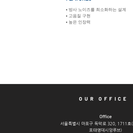
▪ 방사 노이즈를 최소화하는 설계
▪ 고음질 구현
▪ 높은 인장력
OUR OFFICE
Offi
ce
서울특별시 마포구 독막로 320, 1711호
포태영데시앙루브)