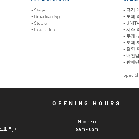
▪ Stage
▪
규격
2
▪ Broadcasting
▪
도체
외
▪ Studio
▪
UNIT
▪ Installation
▪
시스
외
▪
무게
(
▪
도체 
▪
절연 
▪
내전
▪
판매
Spec S
OPENING HOURS
Mon - Fri
9am - 6pm
(도화
동, 마