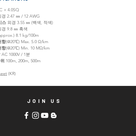
C × 4.0SQ
경 2.47 ㎜ / 12 AWG
시스
외경 3.55 ㎜ (백색, 적색)
경 9.8 ㎜ 흑색
approx.) 8.1 kg/100m
저항
(@20℃) Max. 5.0 Ω/km
저항
(@20℃) Min. 10 MΩ/km
압
AC 1000V / 1분
단위
100m, 200m, 500m
heet
(KR)
JOIN US