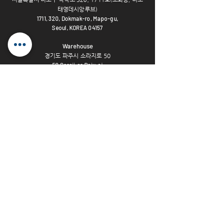
▪ 버저 음소거 수신 (파워 서플라이 또
태영데시앙루브)
는 마스터 스테이션을 통해 전송)
1711, 320,
Dokmak-ro, Mapo-gu,
Seoul, KOREA 04157
Warehouse
경기도 파주시 소라지로 50
50 Soraji-ro Paju-si
Gyeonggi-do, KOREA 10863
OPENING HOURS
Mon - Fri
9am - 6pm
Closed on National Holidays
Tel :
82-2-540-7101
Fax :
82-2-540-7102
Email :
info@klausys.com