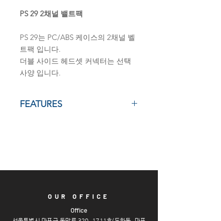
PS 29 2채널 밸트팩
PS 29
는
PC/ABS
케이스의
2
채널
벨
트팩
입니다
.
더블
사이드
헤드셋
커넥터는
선택
사양
입니다
.
FEATURES
▪ 마스터 스테이션 또는 파워 서플라이
의 인터컴 파티라인을 통해 전원 공급
▪ 금속 소재의 벨트 클립 장착
▪ 다이나믹 또는 일렉트릿 마이크 사용
가능 (팬텀 전원 기준)
▪ 조절 가능한 헤드셋 마이크 게인
▪ 각 채널의 토크 및 콜 기능
▪ 각 채널의 볼륨 컨트롤
OUR OFFICE
▪ 마이크 음소거 수신 (파워 서플라이
Offi
ce
또는 마스터 스테이션을 통해 전송)
서울특별시 마포구 독막로 320, 1711호(도화
동, 마포