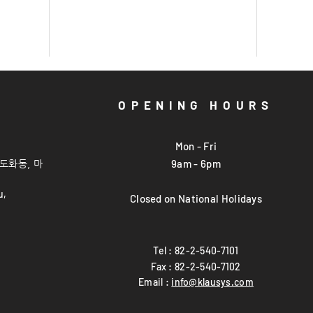
OPENING HOURS
Mon - Fri
9am - 6pm
(도화
동, 마
u,
Closed on National Holidays
Tel : 82-2-540-7101
Fax : 82-2-540-7102
Email :
info@klausys.com