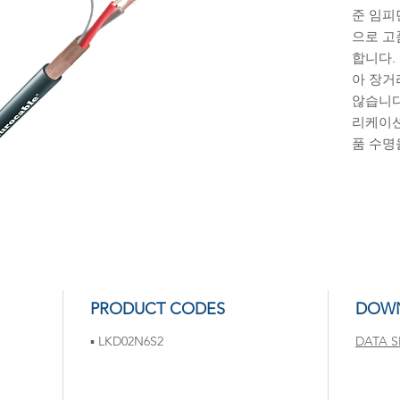
준 임피
으로 고
합니다.
아 장거
않습니다
리케이션
품 수명
PRODUCT CODES
DOW
▪ LKD02N6S2
DATA S