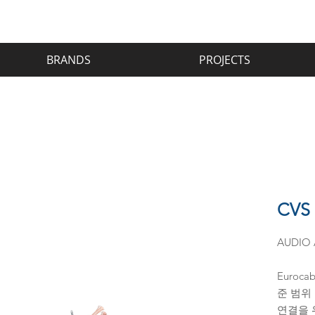
BRANDS
PROJECTS
CVS
AUDIO 
Euroc
준 범위
연결을 