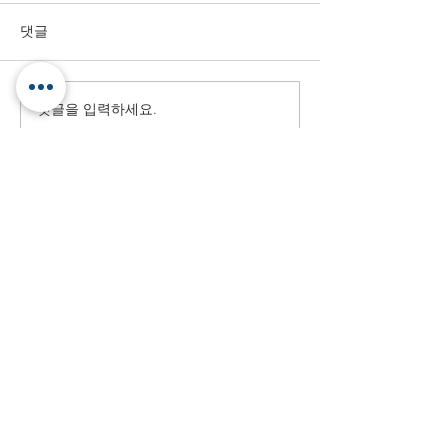
댓글
댓글을 입력하세요.
2023 아이유 팬콘서트
현대카드 슈퍼콘서
'I+UN1VER5E'ㅣIU FAN Concert
루노마스ㅣHyundai Ca
Concert 27 Bruno Mars
OUR OFFICE
Offi
ce
서울특별시 마포구 독막로 320, 1711호(도화
동, 마포
태영데시앙루브)
1711, 320,
Dokmak-ro, Mapo-gu,
Seoul, KOREA 04157
Warehouse