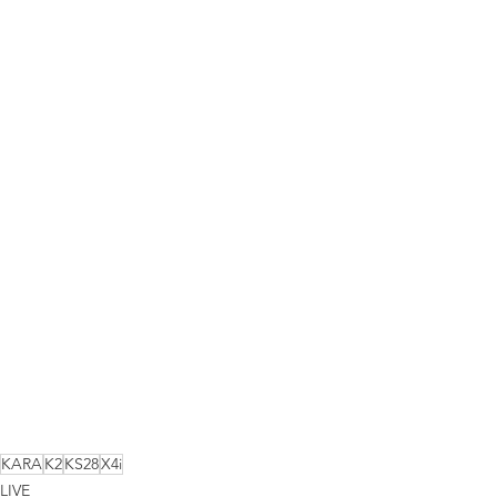
KARA
K2
KS28
X4i
LIVE